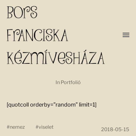
In
Portfolió
[quotcoll orderby=”random” limit=1]
#
nemez
#
viselet
2018-05-15